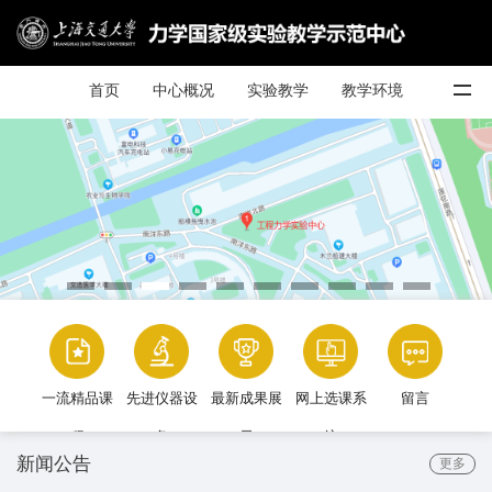
首页
中心概况
实验教学
教学环境
一流精品课
先进仪器设
最新成果展
网上选课系
留言
程
备
示
统
新闻公告
更多