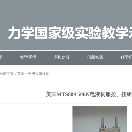
学
教学环境
虚拟仿真
创新实践
科学
当前位置：
首页
>
先进仪器设备
美国MTS809 50kN电液伺服拉、扭