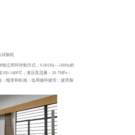
组合试验机
独立闭环控制方式；0.001Hz—100Hz的
0-1400℃；液压泵流量：20.7MPa；
验；蠕变和松弛；低周循环疲劳；疲劳裂