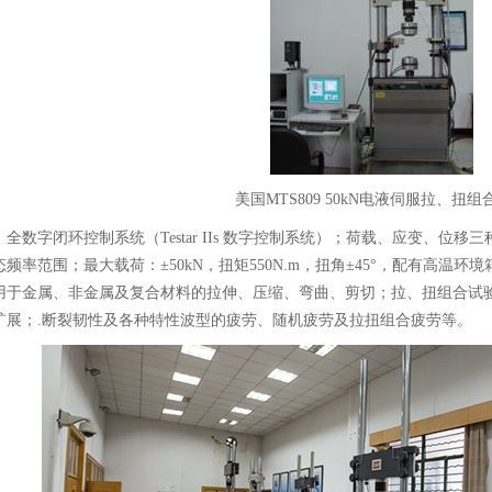
美国MTS809 50kN电液伺服拉、扭
全数字闭环控制系统（Testar IIs 数字控制系统）；荷载、应变、位移三种
频率范围；最大载荷：±50kN，扭矩550N.m，扭角±45°，配有高温环境箱10
用于金属、非金属及复合材料的拉伸、压缩、弯曲、剪切；拉、扭组合试
扩展；.断裂韧性及各种特性波型的疲劳、随机疲劳及拉扭组合疲劳等。