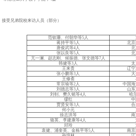
接受兄弟院校来访人员（部分）
范钦珊、付朝华等5人
蒋持平等5人
北京
唐俊武等4人
北
张以良等5人
北
亢一澜、赵志刚、候振德、张文德等7人
韩健等3人
太
王来贵
辽宁
张小鹏等3人
大
王修斋
常宗瑜等2人
中国海
刘德志等3人
山东
刘钊、樊久铭等4人
哈
缪红
中
贾贤安等3人
合
何小元
徐志洪等
南
骆英、李建康等4人
邱玲
袁健、浦奎英、金栋平等5人
南京
孙培林
江