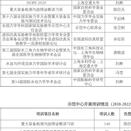
ISOPE-2020
上海交通大学
刘桦
国家自然科学基金
重大装备检测与故障诊断讲习班
陈巨兵
委员会
第十六届全国实验力学大会暨重大装备实
中国力学学会实验
于起峰
验与测试技术论坛
力学专委会
全国力学学科国家级实验教学示范中心主
示范中心联席会
张卫刚
任会议
虚拟仿真实验教学创新联盟力学类专业委
员会筹备会议暨全国力学专业虚拟仿真实
全国虚拟仿真联盟
余征跃
验教学一流课程创新论坛
中国长三角科技论
第三届国际长三角力生物学研讨会暨第九
坛，上海市生物物
龚晓波
届全国医学生物物理学术会议
理学会
上海水利学会，上
水波与环境流体力学国际学术研讨会
刘桦
海交通大学
国家自然科学基金
第七届全国实验力学青年学者学术研讨会
冯雪
委员会
中国船舶科学研究
第14届国际水动力学学术会议
刘桦
中心
示范中心开展培训情况（2018-202
培训项目名称
培训人数
负
重大装备检测与故障诊断讲习班
140
陈