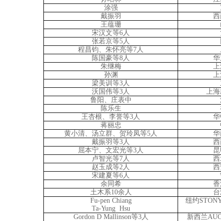
涂强
戴振羽
西
王蕴珊
宋汉文等6人
张若京等5人
程昌钧、朱怀亮等7人
陈国豪等8人
华
朱继梅
上
孙渊
上
梁美训等3人
沃国伟等3人
上海
鲁阳、庄表中
陈乐生
王杏根、李誉等3人
华
蒋丽忠
黄小清、汤立群、贺玲凤等5人
华
戴振羽等3人
西
屈本宁、文宏光等3人
昆
卢智光等7人
西
赵玉成等2人
西
宋建夏等6人
余同希
香
土木系10余人
台
Fu-pen Chiang
纽约STON
Ta-Yung Hsu
Gordon D Mallinson等3人
新西兰AU